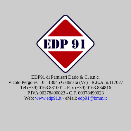
EDP91 di Parnisari Dario & C. s.n.c.
Vicolo Pergolesi 10 - 13045 Gattinara (Vc) - R.E.A. n.117027
Tel (+39) 0163.831001 - Fax (+39) 0163.834816
P.IVA 00378490023 - C.F. 00378490023
Web:
www.edp91.it
- eMail:
edp91@bmm.it